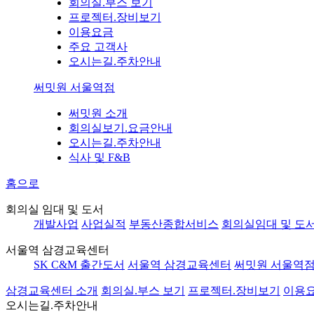
회의실.부스 보기
프로젝터.장비보기
이용요금
주요 고객사
오시는길.주차안내
써밋원 서울역점
써밋원 소개
회의실보기.요금안내
오시는길.주차안내
식사 및 F&B
홈으로
회의실 임대 및 도서
개발사업
사업실적
부동산종합서비스
회의실임대 및 도
서울역 삼경교육센터
SK C&M 출간도서
서울역 삼경교육센터
써밋원 서울역
삼경교육센터 소개
회의실.부스 보기
프로젝터.장비보기
이용
오시는길.주차안내