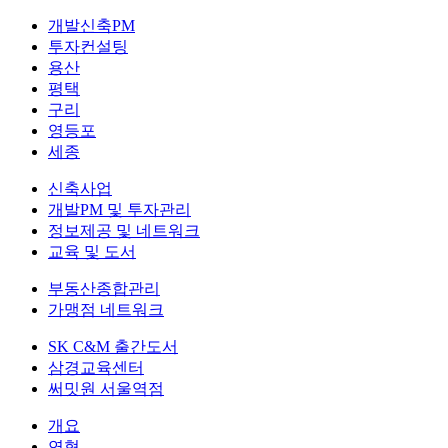
개발신축PM
투자컨설팅
용산
평택
구리
영등포
세종
신축사업
개발PM 및 투자관리
정보제공 및 네트워크
교육 및 도서
부동산종합관리
가맹점 네트워크
SK C&M 출간도서
삼경교육센터
써밋원 서울역점
개요
연혁