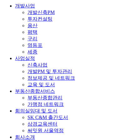
개발사업
개발신축PM
투자컨설팅
용산
평택
구리
영등포
세종
사업실적
신축사업
개발PM 및 투자관리
정보제공 및 네트워크
교육 및 도서
부동산종합서비스
부동산종합관리
가맹점 네트워크
회의실임대 및 도서
SK C&M 출간도서
삼경교육센터
써밋원 서울역점
회사소개