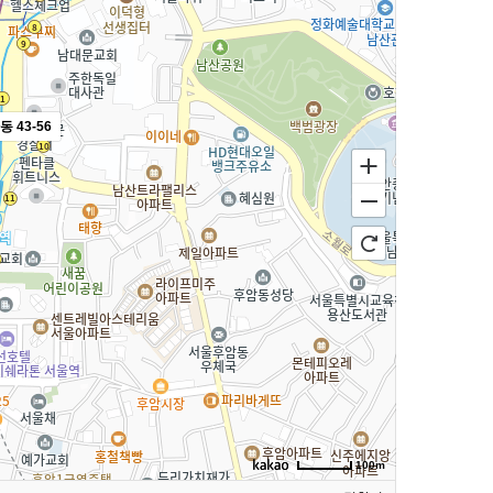
 43-56
100m